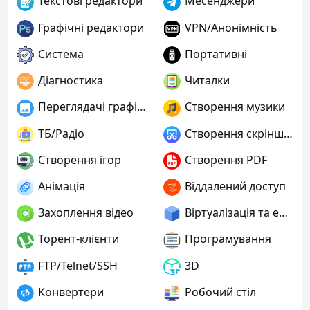
Текстові редактори
Месенджери
Графічні редактори
VPN/Анонімність
Система
Портативні
Діагностика
Читалки
Переглядачі графіки
Створення музики
ТБ/Радіо
Створення скріншотів
Створення ігор
Створення PDF
Анімація
Віддалений доступ
Захоплення відео
Віртуалізація та емуляція
Торент-клієнти
Програмування
FTP/Telnet/SSH
3D
Конвертери
Робочий стіл