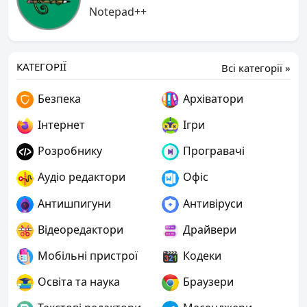
Notepad++
КАТЕГОРІЇ
Всі категорії »
Безпека
Архіватори
Інтернет
Ігри
Розробнику
Програвачі
Аудіо редактори
Офіс
Антишпигуни
Антивіруси
Відеоредактори
Драйвери
Мобільні пристрої
Кодеки
Освіта та наука
Браузери