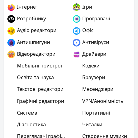
Інтернет
Ігри
Розробнику
Програвачі
Аудіо редактори
Офіс
Антишпигуни
Антивіруси
Відеоредактори
Драйвери
Мобільні пристрої
Кодеки
Освіта та наука
Браузери
Текстові редактори
Месенджери
Графічні редактори
VPN/Анонімність
Система
Портативні
Діагностика
Читалки
Переглядачі графіки
Створення музики