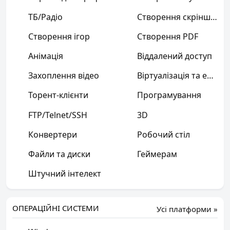
ТБ/Радіо
Створення скріншотів
Створення ігор
Створення PDF
Анімація
Віддалений доступ
Захоплення відео
Віртуалізація та емуляція
Торент-клієнти
Програмування
FTP/Telnet/SSH
3D
Конвертери
Робочий стіл
Файли та диски
Геймерам
Штучний інтелект
ОПЕРАЦІЙНІ СИСТЕМИ
Усі платформи »