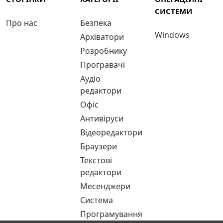
СИСТЕМИ
Про нас
Безпека
Windows
Архіватори
Розробнику
Програвачі
Аудіо
редактори
Офіс
Антивіруси
Відеоредактори
Браузери
Текстові
редактори
Месенджери
Система
Програмування