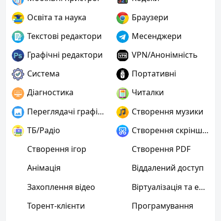
Освіта та наука
Браузери
Текстові редактори
Месенджери
Графічні редактори
VPN/Анонімність
Система
Портативні
Діагностика
Читалки
Переглядачі графіки
Створення музики
ТБ/Радіо
Створення скріншотів
Створення ігор
Створення PDF
Анімація
Віддалений доступ
Захоплення відео
Віртуалізація та емуляція
Торент-клієнти
Програмування