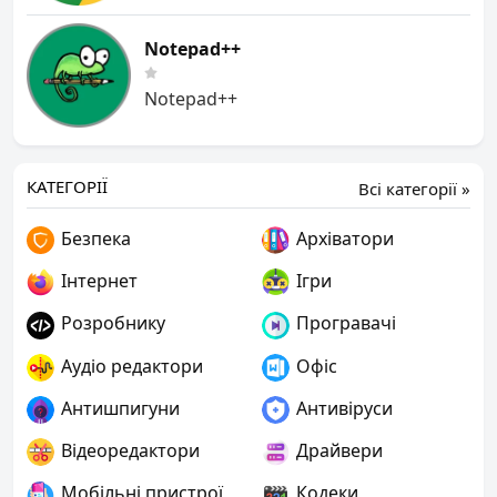
Notepad++
Notepad++
КАТЕГОРІЇ
Всі категорії »
Безпека
Архіватори
Інтернет
Ігри
Розробнику
Програвачі
Аудіо редактори
Офіс
Антишпигуни
Антивіруси
Відеоредактори
Драйвери
Мобільні пристрої
Кодеки