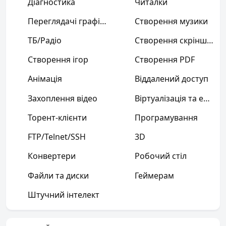
Діагностика
Читалки
Переглядачі графіки
Створення музики
ТБ/Радіо
Створення скріншотів
Створення ігор
Створення PDF
Анімація
Віддалений доступ
Захоплення відео
Віртуалізація та емуляція
Торент-клієнти
Програмування
FTP/Telnet/SSH
3D
Конвертери
Робочий стіл
Файли та диски
Геймерам
Штучний інтелект