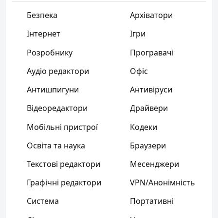
Безпека
Архіватори
Інтернет
Ігри
Розробнику
Програвачі
Аудіо редактори
Офіс
Антишпигуни
Антивіруси
Відеоредактори
Драйвери
Мобільні пристрої
Кодеки
Освіта та наука
Браузери
Текстові редактори
Месенджери
Графічні редактори
VPN/Анонімність
Система
Портативні