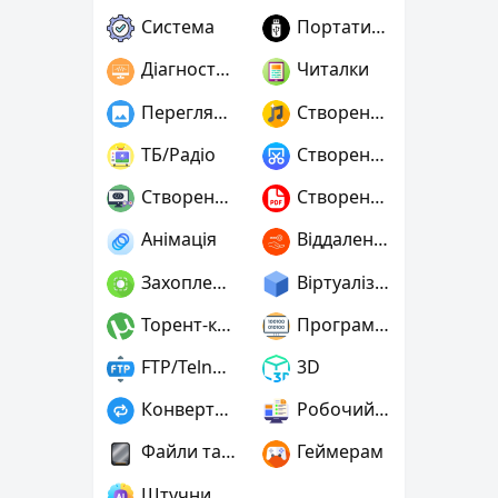
Система
Портативні
Діагностика
Читалки
Переглядачі графіки
Створення музики
ТБ/Радіо
Створення скріншотів
Створення ігор
Створення PDF
Анімація
Віддалений доступ
Захоплення відео
Віртуалізація та емуляція
Торент-клієнти
Програмування
FTP/Telnet/SSH
3D
Конвертери
Робочий стіл
Файли та диски
Геймерам
Штучний інтелект