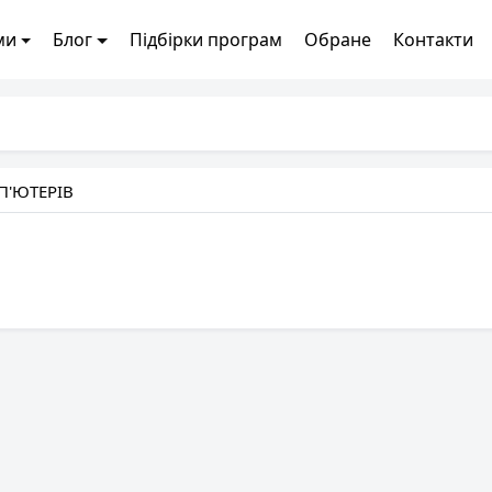
ми
Блог
Підбірки програм
Обране
Контакти
П'ЮТЕРІВ