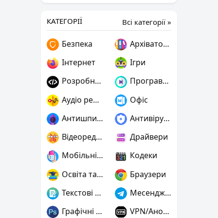
КАТЕГОРІЇ
Всі категорії »
Безпека
Архіватори
Інтернет
Ігри
Розробнику
Програвачі
Аудіо редактори
Офіс
Антишпигуни
Антивіруси
Відеоредактори
Драйвери
Мобільні пристрої
Кодеки
Освіта та наука
Браузери
Текстові редактори
Месенджери
Графічні редактори
VPN/Анонімність