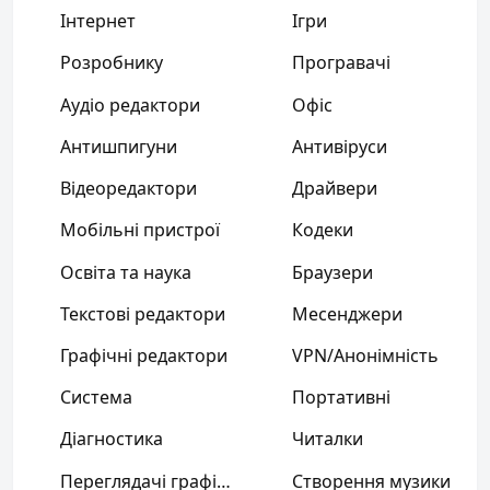
Інтернет
Ігри
Розробнику
Програвачі
Аудіо редактори
Офіс
Антишпигуни
Антивіруси
Відеоредактори
Драйвери
Мобільні пристрої
Кодеки
Освіта та наука
Браузери
Текстові редактори
Месенджери
Графічні редактори
VPN/Анонімність
Система
Портативні
Діагностика
Читалки
Переглядачі графіки
Створення музики