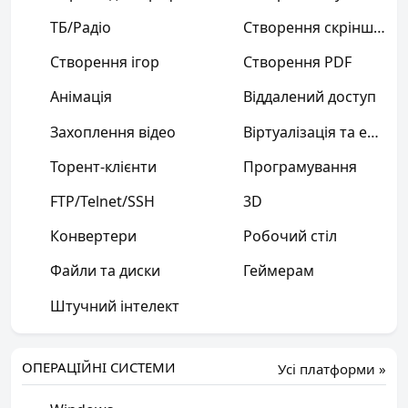
ТБ/Радіо
Створення скріншотів
Створення ігор
Створення PDF
Анімація
Віддалений доступ
Захоплення відео
Віртуалізація та емуляція
Торент-клієнти
Програмування
FTP/Telnet/SSH
3D
Конвертери
Робочий стіл
Файли та диски
Геймерам
Штучний інтелект
ОПЕРАЦІЙНІ СИСТЕМИ
Усі платформи »