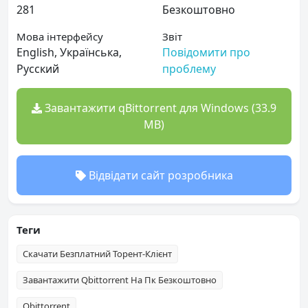
281
Безкоштовно
Мова інтерфейсу
Звіт
English, Українська,
Повідомити про
Русский
проблему
Завантажити qBittorrent для Windows (33.9
MB)
Відвідати сайт розробника
Теги
Cкачати Безплатний Торент-Клієнт
Завантажити Qbittorrent На Пк Безкоштовно
Qbittorrent