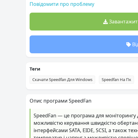
Повідомити про проблему
Завантажити
Ві
Теги
Скачати Speedfan Для Windows
Speedfan На Пк
Опис програми SpeedFan
SpeedFan — це програма для моніторингу да
можливістю керування швидкістю обертанн
інтерфейсами SATA, EIDE, SCSI, а також т
температур і напруг з можливістю сповіще