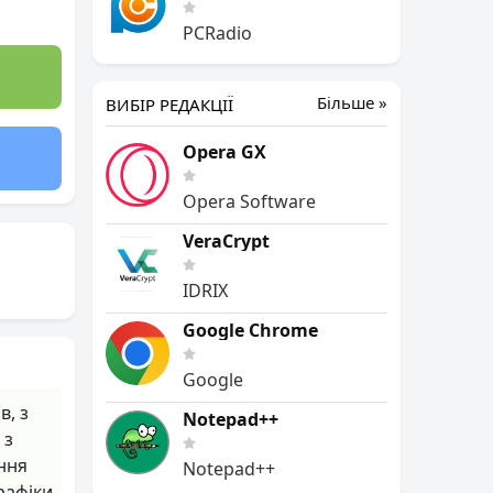
PCRadio
Більше »
ВИБІР РЕДАКЦІЇ
Opera GX
Opera Software
VeraCrypt
IDRIX
Google Chrome
Google
в, з
Notepad++
 з
ння
Notepad++
рафіки