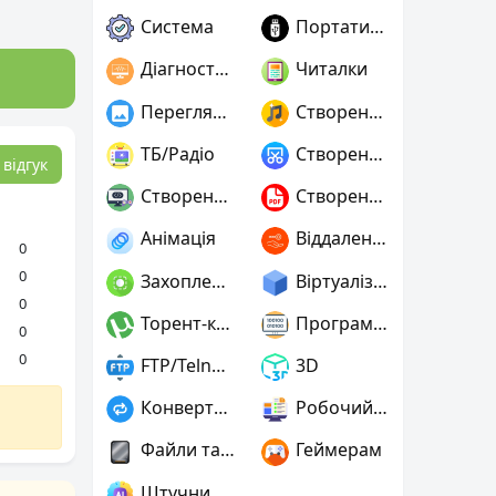
Система
Портативні
Діагностика
Читалки
Переглядачі графіки
Створення музики
ТБ/Радіо
Створення скріншотів
відгук
Створення ігор
Створення PDF
Анімація
Віддалений доступ
0
0
Захоплення відео
Віртуалізація та емуляція
0
Торент-клієнти
Програмування
0
0
FTP/Telnet/SSH
3D
Конвертери
Робочий стіл
Файли та диски
Геймерам
Штучний інтелект