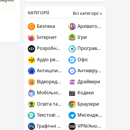
КАТЕГОРІЇ
Всі категорії »
Безпека
Архіватори
Інтернет
Ігри
Розробнику
Програвачі
Аудіо редактори
Офіс
Антишпигуни
Антивіруси
Відеоредактори
Драйвери
Мобільні пристрої
Кодеки
Освіта та наука
Браузери
Текстові редактори
Месенджери
Графічні редактори
VPN/Анонімність