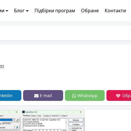
ми
Блог
Підбірки програм
Обране
Контакти
ti
nkedin
E-mail
WhatsApp
Обр