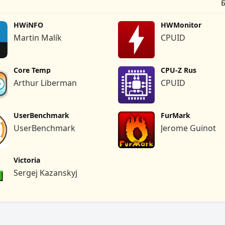
Б
HWiNFO
HWMonitor
Martin Malík
CPUID
Core Temp
CPU-Z Rus
Arthur Liberman
CPUID
UserBenchmark
FurMark
UserBenchmark
Jerome Guinot
Victoria
Sergej Kazanskyj