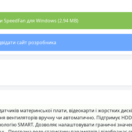
 SpeedFan для Windows (2.94 MB)
двідати сайт розробника
тчиків материнської плати, відеокарти і жорстких дискі
я вентиляторів вручну чи автоматично. Підтримує HDD
ехнологію SMART. Дозволяє налаштовувати граничні значе
нь. Програма веде статистику параметрів і відображає г