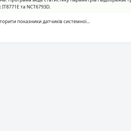
к IT8771E та NCT6793D.
орити показники датчиків системної...