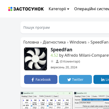
Категорії
Операційні систе
Головна
»
Діагностика
»
Windows
»
SpeedFan
SpeedFan
4.52
by Alfredo Milani-Comparet
(0 Коментарі)
вересень 20, 2024
Facebook
Twitter
Li