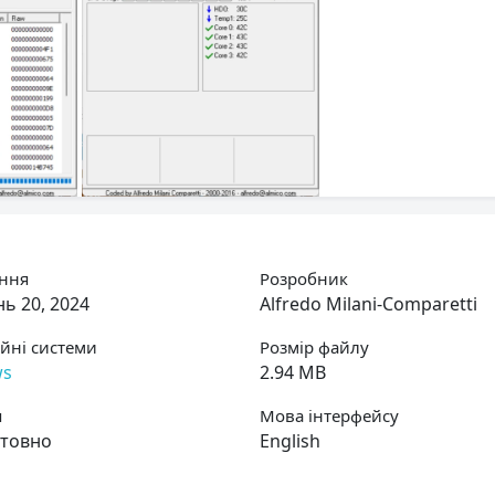
ння
Розробник
ь 20, 2024
Alfredo Milani-Comparetti
йні системи
Розмір файлу
ws
2.94 MB
я
Мова інтерфейсу
товно
English