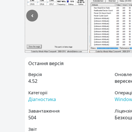
Остання версія
Версія
Оновле
4.52
вересен
Категорії
Операці
Діагностика
Windo
Завантаження
Ліцензі
504
Безкош
Звіт