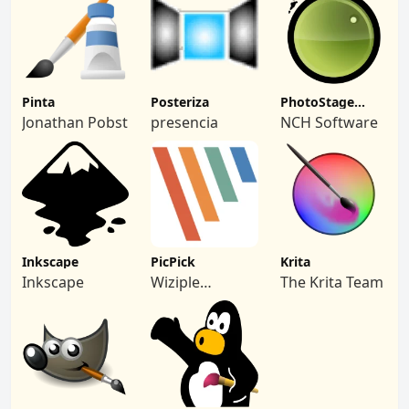
Contributors.
Pinta
Posteriza
PhotoStage
Slideshow
Jonathan Pobst
presencia
NCH Software
Inkscape
PicPick
Krita
Inkscape
Wiziple
The Krita Team
software