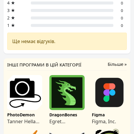
4 ★
0
3 ★
0
2 ★
0
1 ★
0
Ще немає відгуків.
Більше »
ІНШІ ПРОГРАМИ В ЦІЙ КАТЕГОРІЇ
PhotoDemon
DragonBones
Figma
Tanner Helland
Egret
Figma, Inc.
and
Technology