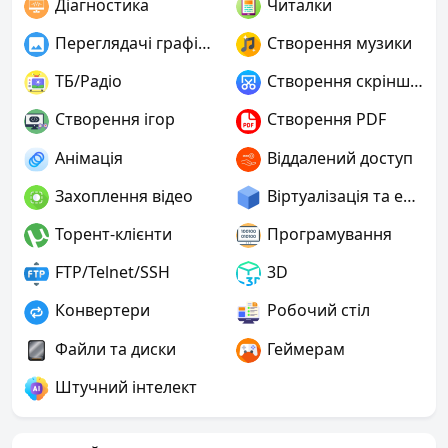
Діагностика
Читалки
Переглядачі графіки
Створення музики
ТБ/Радіо
Створення скріншотів
Створення ігор
Створення PDF
Анімація
Віддалений доступ
Захоплення відео
Віртуалізація та емуляція
Торент-клієнти
Програмування
FTP/Telnet/SSH
3D
Конвертери
Робочий стіл
Файли та диски
Геймерам
Штучний інтелект