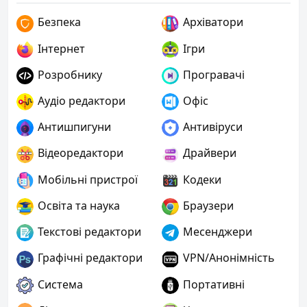
Безпека
Архіватори
Інтернет
Ігри
Розробнику
Програвачі
Аудіо редактори
Офіс
Антишпигуни
Антивіруси
Відеоредактори
Драйвери
Мобільні пристрої
Кодеки
Освіта та наука
Браузери
Текстові редактори
Месенджери
Графічні редактори
VPN/Анонімність
Система
Портативні