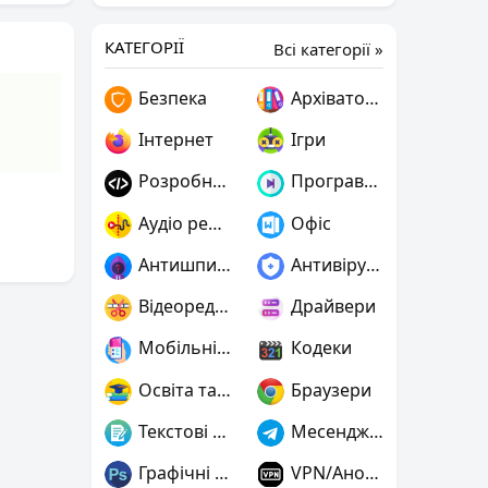
КАТЕГОРІЇ
Всі категорії »
Безпека
Архіватори
Інтернет
Ігри
Розробнику
Програвачі
Аудіо редактори
Офіс
Антишпигуни
Антивіруси
Відеоредактори
Драйвери
Мобільні пристрої
Кодеки
Освіта та наука
Браузери
Текстові редактори
Месенджери
Графічні редактори
VPN/Анонімність