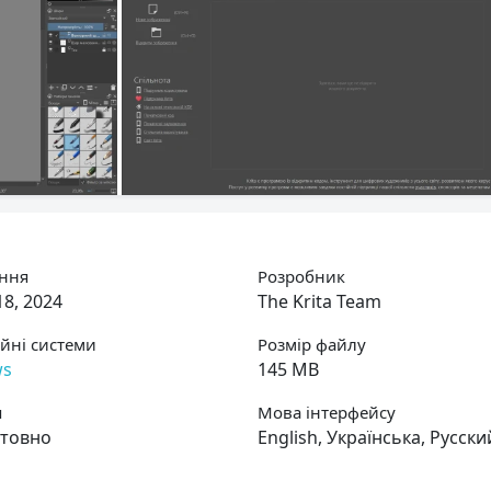
ння
Розробник
8, 2024
The Krita Team
йні системи
Розмір файлу
ws
145 MB
я
Мова інтерфейсу
товно
English, Українська, Русски