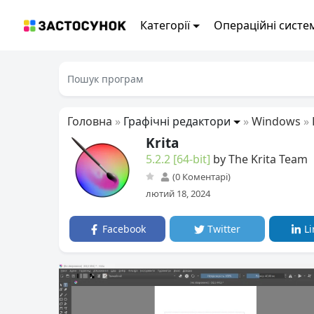
Категорії
Операційні систе
Головна
»
Графічні редактори
»
Windows
»
Krita
5.2.2 [64-bit]
by The Krita Team
(0 Коментарі)
лютий 18, 2024
Facebook
Twitter
Li