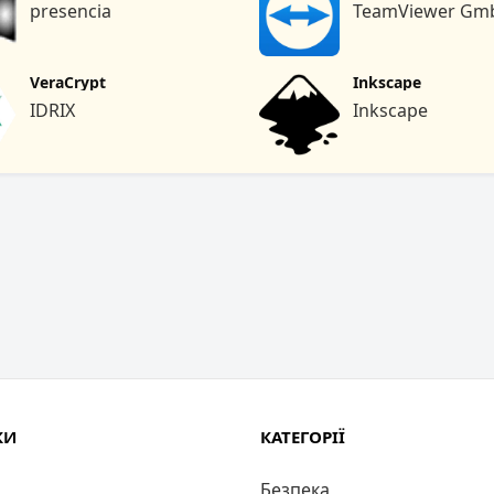
presencia
TeamViewer Gm
VeraCrypt
Inkscape
IDRIX
Inkscape
КИ
КАТЕГОРІЇ
Безпека