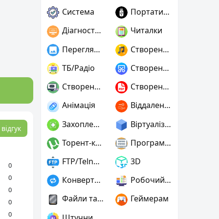
Система
Портативні
Діагностика
Читалки
Переглядачі графіки
Створення музики
ТБ/Радіо
Створення скріншотів
Створення ігор
Створення PDF
Анімація
Віддалений доступ
Захоплення відео
Віртуалізація та емуляція
відгук
Торент-клієнти
Програмування
FTP/Telnet/SSH
3D
0
0
Конвертери
Робочий стіл
0
Файли та диски
Геймерам
0
0
Штучний інтелект