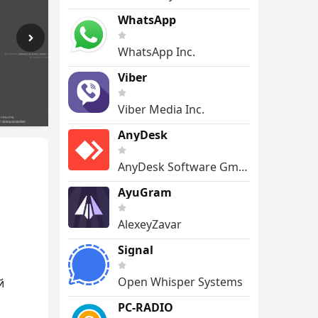
WhatsApp
WhatsApp Inc.
Viber
Viber Media Inc.
AnyDesk
AnyDesk Software GmbH
AyuGram
AlexeyZavar
Signal
Open Whisper Systems
й
PC-RADIO