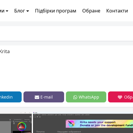
ми
Блог
Підбірки програм
Обране
Контакти
Krita
nkedin
E-mail
WhatsApp
Обр