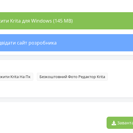
ти Krita для Windows (145 MB)
двідати сайт розробника
жити Krita На Пк
Безкоштовний Фото Редактор Krita
Завант