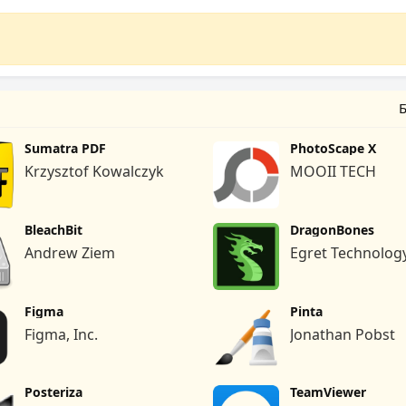
Б
Sumatra PDF
PhotoScape X
Krzysztof Kowalczyk
MOOII TECH
BleachBit
DragonBones
Andrew Ziem
Egret Technolog
Figma
Pinta
Figma, Inc.
Jonathan Pobst
Posteriza
TeamViewer