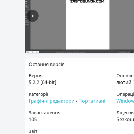
Остання версія
Версія
Оновле
5.2.2 [64-bit]
лютий 1
Категорії
Операці
Графічні редактори
›
Портативні
Windo
Завантаження
Ліцензі
105
Безкош
Звіт