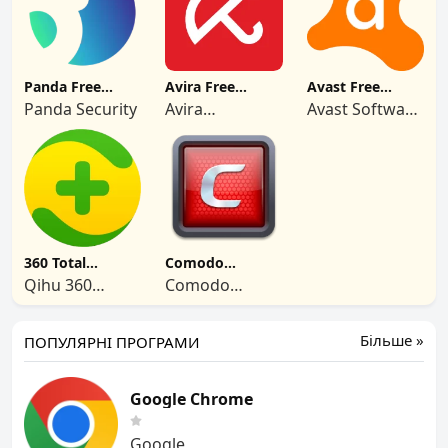
Panda Free
Avira Free
Avast Free
Antivirus
Antivirus
Antivirus
Panda Security
Avira
Avast Software
Operations
s.r.o.
360 Total
Comodo
Security
Antivirus
Qihu 360
Comodo
Software Co.
Security
Limited
Solutions, Inc.
Більше »
ПОПУЛЯРНІ ПРОГРАМИ
Google Chrome
Google