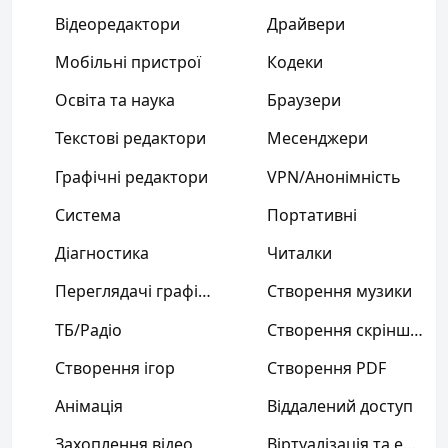
Відеоредактори
Драйвери
Мобільні пристрої
Кодеки
Освіта та наука
Браузери
Текстові редактори
Месенджери
Графічні редактори
VPN/Анонімність
Система
Портативні
Діагностика
Читалки
Переглядачі графіки
Створення музики
ТБ/Радіо
Створення скріншотів
Створення ігор
Створення PDF
Анімація
Віддалений доступ
Захоплення відео
Віртуалізація та емуляція