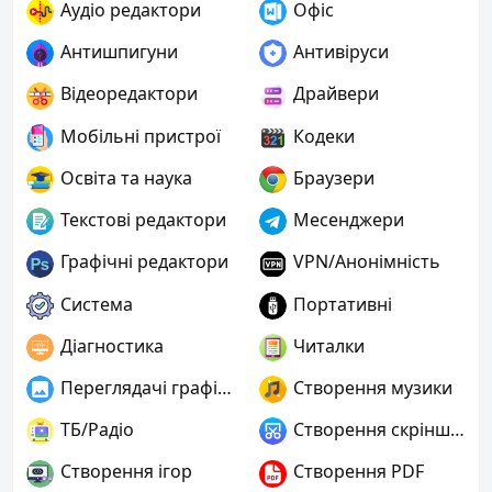
Аудіо редактори
Офіс
Антишпигуни
Антивіруси
Відеоредактори
Драйвери
Мобільні пристрої
Кодеки
Освіта та наука
Браузери
Текстові редактори
Месенджери
Графічні редактори
VPN/Анонімність
Система
Портативні
Діагностика
Читалки
Переглядачі графіки
Створення музики
ТБ/Радіо
Створення скріншотів
Створення ігор
Створення PDF