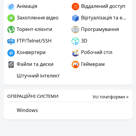
Анімація
Віддалений доступ
Захоплення відео
Віртуалізація та емуляція
Торент-клієнти
Програмування
FTP/Telnet/SSH
3D
Конвертери
Робочий стіл
Файли та диски
Геймерам
Штучний інтелект
ОПЕРАЦІЙНІ СИСТЕМИ
Усі платформи »
Windows