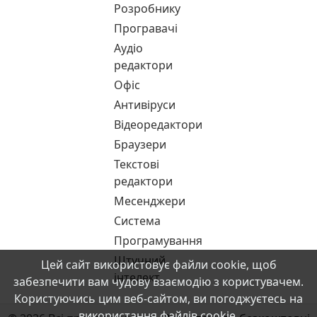
Розробнику
Програвачі
Аудіо
редактори
Офіс
Антивіруси
Відеоредактори
Браузери
Текстові
редактори
Месенджери
Система
Програмування
Штучний
Цей сайт використовує файли cookie, щоб
інтелект
забезпечити вам чудову взаємодію з користувачем.
Користуючись цим веб-сайтом, ви погоджуєтесь на
використання файлів cookie.