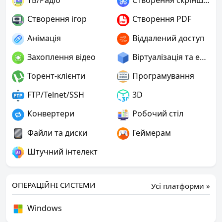
ТБ/Радіо
Створення скріншотів
Створення ігор
Створення PDF
Анімація
Віддалений доступ
Захоплення відео
Віртуалізація та емуляція
Торент-клієнти
Програмування
FTP/Telnet/SSH
3D
Конвертери
Робочий стіл
Файли та диски
Геймерам
Штучний інтелект
ОПЕРАЦІЙНІ СИСТЕМИ
Усі платформи »
Windows