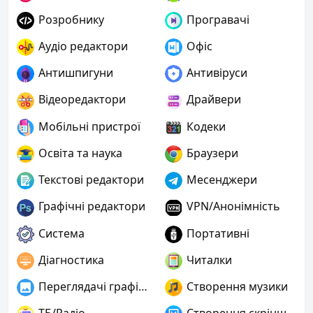
Розробнику
Програвачі
Аудіо редактори
Офіс
Антишпигуни
Антивіруси
Відеоредактори
Драйвери
Мобільні пристрої
Кодеки
Освіта та наука
Браузери
Текстові редактори
Месенджери
Графічні редактори
VPN/Анонімність
Система
Портативні
Діагностика
Читалки
Переглядачі графіки
Створення музики