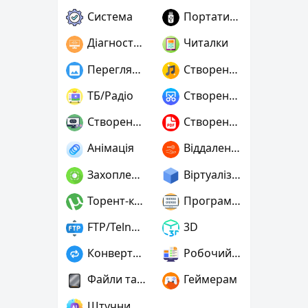
Система
Портативні
Діагностика
Читалки
Переглядачі графіки
Створення музики
ТБ/Радіо
Створення скріншотів
Створення ігор
Створення PDF
Анімація
Віддалений доступ
Захоплення відео
Віртуалізація та емуляція
Торент-клієнти
Програмування
FTP/Telnet/SSH
3D
Конвертери
Робочий стіл
Файли та диски
Геймерам
Штучний інтелект