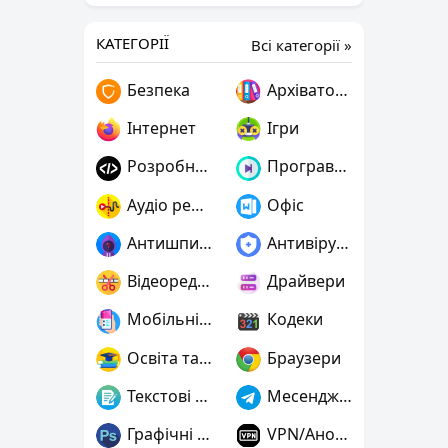
КАТЕГОРІЇ
Всі категорії »
Безпека
Архіватори
Інтернет
Ігри
Розробнику
Програвачі
Аудіо редактори
Офіс
Антишпигуни
Антивіруси
Відеоредактори
Драйвери
Мобільні пристрої
Кодеки
Освіта та наука
Браузери
Текстові редактори
Месенджери
Графічні редактори
VPN/Анонімність