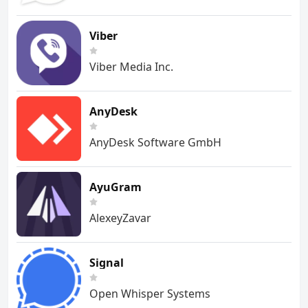
Viber
Viber Media Inc.
AnyDesk
AnyDesk Software GmbH
AyuGram
AlexeyZavar
Signal
Open Whisper Systems