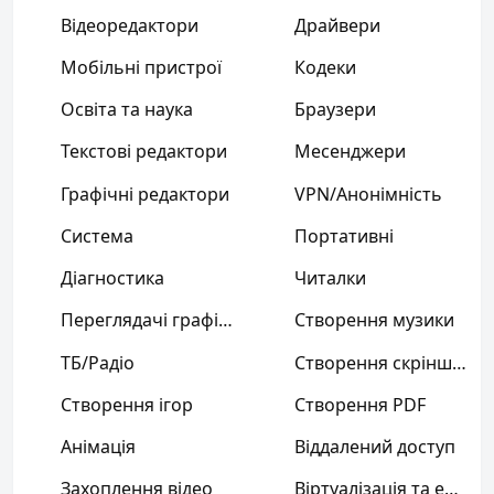
Відеоредактори
Драйвери
Мобільні пристрої
Кодеки
Освіта та наука
Браузери
Текстові редактори
Месенджери
Графічні редактори
VPN/Анонімність
Система
Портативні
Діагностика
Читалки
Переглядачі графіки
Створення музики
ТБ/Радіо
Створення скріншотів
Створення ігор
Створення PDF
Анімація
Віддалений доступ
Захоплення відео
Віртуалізація та емуляція