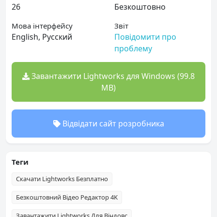
26
Безкоштовно
Мова інтерфейсу
Звіт
English, Русский
Повідомити про
проблему
Завантажити Lightworks для Windows (99.8
MB)
Відвідати сайт розробника
Теги
Скачати Lightworks Безплатно
Безкоштовний Відео Редактор 4K
Завантажити Lightworks Для Віндовс