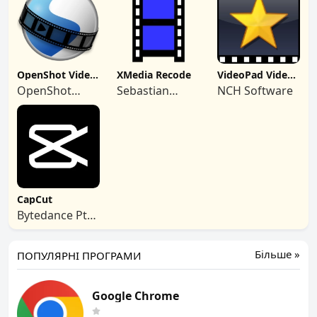
OpenShot Video
XMedia Recode
VideoPad Video
Editor
Editor
OpenShot
Sebastian
NCH Software
Studios, LLC
Dörfler
CapCut
Bytedance Pte.
Ltd.
Більше »
ПОПУЛЯРНІ ПРОГРАМИ
Google Chrome