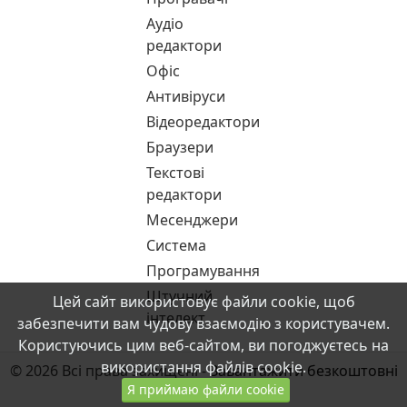
Аудіо
редактори
Офіс
Антивіруси
Відеоредактори
Браузери
Текстові
редактори
Месенджери
Система
Програмування
Штучний
Цей сайт використовує файли cookie, щоб
інтелект
забезпечити вам чудову взаємодію з користувачем.
Користуючись цим веб-сайтом, ви погоджуєтесь на
використання файлів cookie.
© 2026 Всі права захищені -
Завантажити безкоштовні
Я приймаю файли cookie
програми