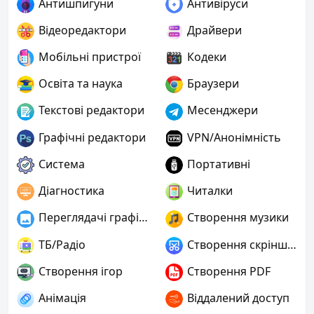
Антишпигуни
Антивіруси
Відеоредактори
Драйвери
Мобільні пристрої
Кодеки
Освіта та наука
Браузери
Текстові редактори
Месенджери
Графічні редактори
VPN/Анонімність
Система
Портативні
Діагностика
Читалки
Переглядачі графіки
Створення музики
ТБ/Радіо
Створення скріншотів
Створення ігор
Створення PDF
Анімація
Віддалений доступ