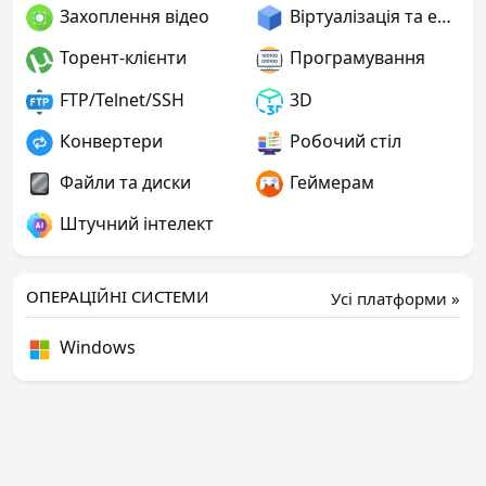
Захоплення відео
Віртуалізація та емуляція
Торент-клієнти
Програмування
FTP/Telnet/SSH
3D
Конвертери
Робочий стіл
Файли та диски
Геймерам
Штучний інтелект
ОПЕРАЦІЙНІ СИСТЕМИ
Усі платформи »
Windows