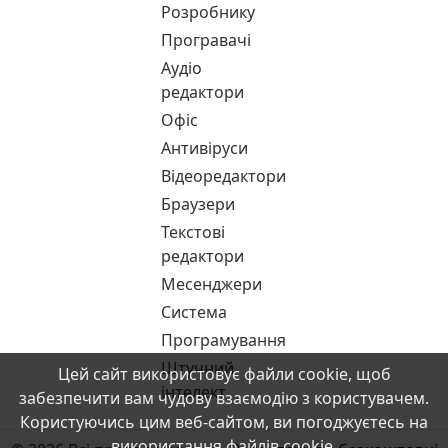
Розробнику
Програвачі
Аудіо
редактори
Офіс
Антивіруси
Відеоредактори
Браузери
Текстові
редактори
Месенджери
Система
Програмування
Штучний
Цей сайт використовує файли cookie, щоб
інтелект
забезпечити вам чудову взаємодію з користувачем.
Користуючись цим веб-сайтом, ви погоджуєтесь на
використання файлів cookie.