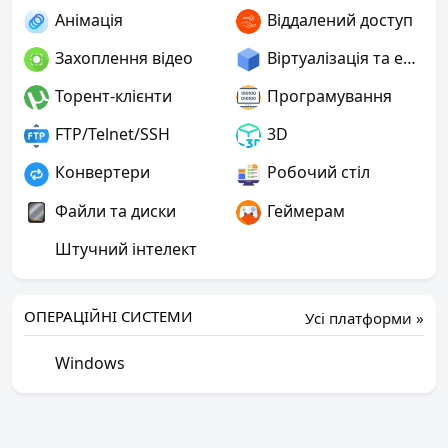
Анімація
Віддалений доступ
Захоплення відео
Віртуалізація та емуляція
Торент-клієнти
Програмування
FTP/Telnet/SSH
3D
Конвертери
Робочий стіл
Файли та диски
Геймерам
Штучний інтелект
ОПЕРАЦІЙНІ СИСТЕМИ
Усі платформи »
Windows