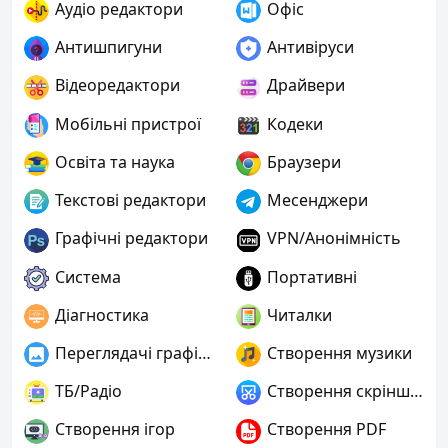
Аудіо редактори
Офіс
Антишпигуни
Антивіруси
Відеоредактори
Драйвери
Мобільні пристрої
Кодеки
Освіта та наука
Браузери
Текстові редактори
Месенджери
Графічні редактори
VPN/Анонімність
Система
Портативні
Діагностика
Читалки
Переглядачі графіки
Створення музики
ТБ/Радіо
Створення скріншотів
Створення ігор
Створення PDF