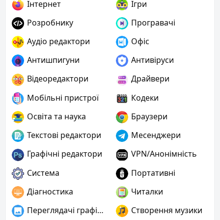
Інтернет
Ігри
Розробнику
Програвачі
Аудіо редактори
Офіс
Антишпигуни
Антивіруси
Відеоредактори
Драйвери
Мобільні пристрої
Кодеки
Освіта та наука
Браузери
Текстові редактори
Месенджери
Графічні редактори
VPN/Анонімність
Система
Портативні
Діагностика
Читалки
Переглядачі графіки
Створення музики