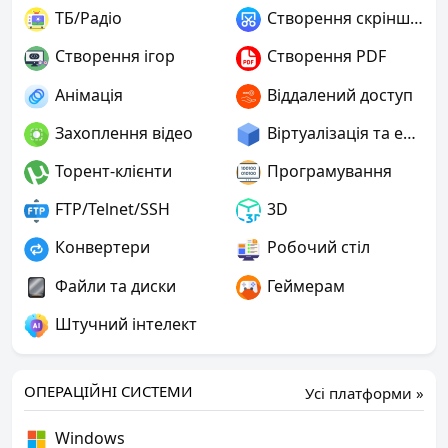
ТБ/Радіо
Створення скріншотів
Створення ігор
Створення PDF
Анімація
Віддалений доступ
Захоплення відео
Віртуалізація та емуляція
Торент-клієнти
Програмування
FTP/Telnet/SSH
3D
Конвертери
Робочий стіл
Файли та диски
Геймерам
Штучний інтелект
ОПЕРАЦІЙНІ СИСТЕМИ
Усі платформи »
Windows