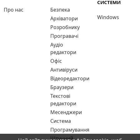
СИСТЕМИ
Про нас
Безпека
Windows
Архіватори
Розробнику
Програвачі
Аудіо
редактори
Офіс
Антивіруси
Відеоредактори
Браузери
Текстові
редактори
Месенджери
Система
Програмування
Штучний