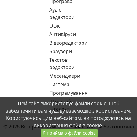
Програвачі
Аудіо
редактори
Офіс
Антивіруси
Відеоредактори
Браузери
Текстові
редактори
Месенджери
Система
Програмування
Штучний
Цей сайт використовує файли cookie, щоб
інтелект
забезпечити вам чудову взаємодію з користувачем.
Користуючись цим веб-сайтом, ви погоджуєтесь на
використання файлів cookie.
© 2026 Всі права захищені -
Завантажити безкоштовні
Я приймаю файли cookie
програми