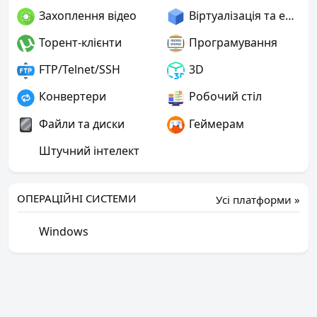
Захоплення відео
Віртуалізація та емуляція
Торент-клієнти
Програмування
FTP/Telnet/SSH
3D
Конвертери
Робочий стіл
Файли та диски
Геймерам
Штучний інтелект
ОПЕРАЦІЙНІ СИСТЕМИ
Усі платформи »
Windows