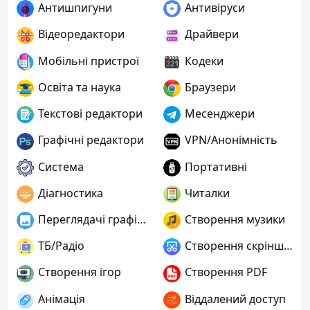
Антишпигуни
Антивіруси
Відеоредактори
Драйвери
Мобільні пристрої
Кодеки
Освіта та наука
Браузери
Текстові редактори
Месенджери
Графічні редактори
VPN/Анонімність
Система
Портативні
Діагностика
Читалки
Переглядачі графіки
Створення музики
ТБ/Радіо
Створення скріншотів
Створення ігор
Створення PDF
Анімація
Віддалений доступ