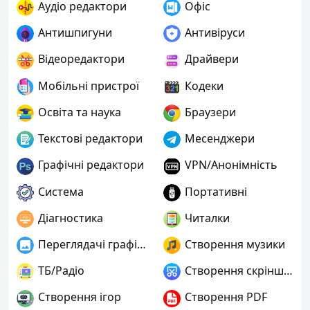
Аудіо редактори
Офіс
Антишпигуни
Антивіруси
Відеоредактори
Драйвери
Мобільні пристрої
Кодеки
Освіта та наука
Браузери
Текстові редактори
Месенджери
Графічні редактори
VPN/Анонімність
Система
Портативні
Діагностика
Читалки
Переглядачі графіки
Створення музики
ТБ/Радіо
Створення скріншотів
Створення ігор
Створення PDF