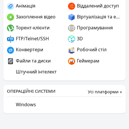
Анімація
Віддалений доступ
Захоплення відео
Віртуалізація та емуляція
Торент-клієнти
Програмування
FTP/Telnet/SSH
3D
Конвертери
Робочий стіл
Файли та диски
Геймерам
Штучний інтелект
ОПЕРАЦІЙНІ СИСТЕМИ
Усі платформи »
Windows