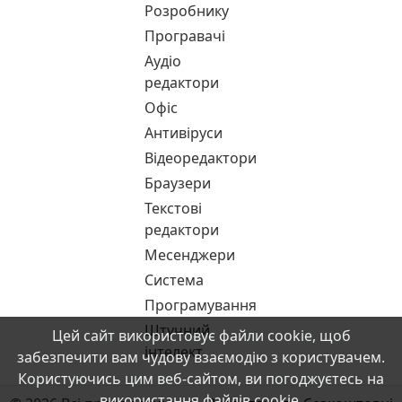
Розробнику
Програвачі
Аудіо
редактори
Офіс
Антивіруси
Відеоредактори
Браузери
Текстові
редактори
Месенджери
Система
Програмування
Штучний
Цей сайт використовує файли cookie, щоб
інтелект
забезпечити вам чудову взаємодію з користувачем.
Користуючись цим веб-сайтом, ви погоджуєтесь на
використання файлів cookie.