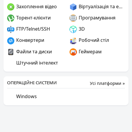
Захоплення відео
Віртуалізація та емуляція
Торент-клієнти
Програмування
FTP/Telnet/SSH
3D
Конвертери
Робочий стіл
Файли та диски
Геймерам
Штучний інтелект
ОПЕРАЦІЙНІ СИСТЕМИ
Усі платформи »
Windows