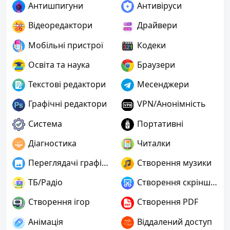
Антишпигуни
Антивіруси
Відеоредактори
Драйвери
Мобільні пристрої
Кодеки
Освіта та наука
Браузери
Текстові редактори
Месенджери
Графічні редактори
VPN/Анонімність
Система
Портативні
Діагностика
Читалки
Переглядачі графіки
Створення музики
ТБ/Радіо
Створення скріншотів
Створення ігор
Створення PDF
Анімація
Віддалений доступ