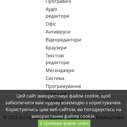
Програвачі
Аудіо
редактори
Офіс
Антивіруси
Відеоредактори
Браузери
Текстові
редактори
Месенджери
Система
Програмування
Штучний
Цей сайт використовує файли cookie, щоб
інтелект
забезпечити вам чудову взаємодію з користувачем.
Користуючись цим веб-сайтом, ви погоджуєтесь на
використання файлів cookie.
© 2026 Всі права захищені -
Завантажити безкоштовні
Я приймаю файли cookie
програми