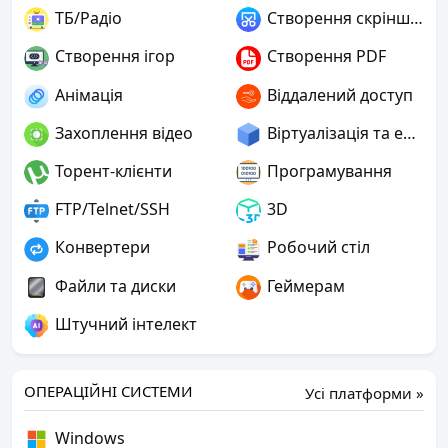
ТБ/Радіо
Створення скріншотів
Створення ігор
Створення PDF
Анімація
Віддалений доступ
Захоплення відео
Віртуалізація та емуляція
Торент-клієнти
Програмування
FTP/Telnet/SSH
3D
Конвертери
Робочий стіл
Файли та диски
Геймерам
Штучний інтелект
ОПЕРАЦІЙНІ СИСТЕМИ
Усі платформи »
Windows