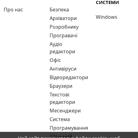
СИСТЕМИ
Про нас
Безпека
Windows
Архіватори
Розробнику
Програвачі
Аудіо
редактори
Офіс
Антивіруси
Відеоредактори
Браузери
Текстові
редактори
Месенджери
Система
Програмування
Штучний