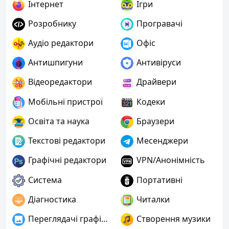
Інтернет
Ігри
Розробнику
Програвачі
Аудіо редактори
Офіс
Антишпигуни
Антивіруси
Відеоредактори
Драйвери
Мобільні пристрої
Кодеки
Освіта та наука
Браузери
Текстові редактори
Месенджери
Графічні редактори
VPN/Анонімність
Система
Портативні
Діагностика
Читалки
Переглядачі графіки
Створення музики