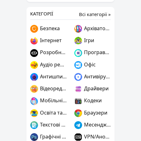
КАТЕГОРІЇ
Всі категорії »
Безпека
Архіватори
Інтернет
Ігри
Розробнику
Програвачі
Аудіо редактори
Офіс
Антишпигуни
Антивіруси
Відеоредактори
Драйвери
Мобільні пристрої
Кодеки
Освіта та наука
Браузери
Текстові редактори
Месенджери
Графічні редактори
VPN/Анонімність