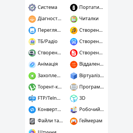
Система
Портативні
Діагностика
Читалки
Переглядачі графіки
Створення музики
ТБ/Радіо
Створення скріншотів
Створення ігор
Створення PDF
Анімація
Віддалений доступ
Захоплення відео
Віртуалізація та емуляція
Торент-клієнти
Програмування
FTP/Telnet/SSH
3D
Конвертери
Робочий стіл
Файли та диски
Геймерам
Штучний інтелект