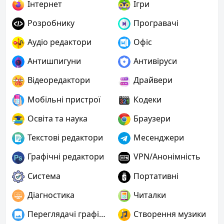
Інтернет
Ігри
Розробнику
Програвачі
Аудіо редактори
Офіс
Антишпигуни
Антивіруси
Відеоредактори
Драйвери
Мобільні пристрої
Кодеки
Освіта та наука
Браузери
Текстові редактори
Месенджери
Графічні редактори
VPN/Анонімність
Система
Портативні
Діагностика
Читалки
Переглядачі графіки
Створення музики