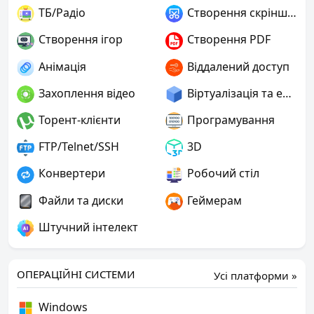
ТБ/Радіо
Створення скріншотів
Створення ігор
Створення PDF
Анімація
Віддалений доступ
Захоплення відео
Віртуалізація та емуляція
Торент-клієнти
Програмування
FTP/Telnet/SSH
3D
Конвертери
Робочий стіл
Файли та диски
Геймерам
Штучний інтелект
ОПЕРАЦІЙНІ СИСТЕМИ
Усі платформи »
Windows