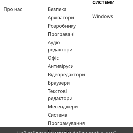
СИСТЕМИ
Про нас
Безпека
Windows
Архіватори
Розробнику
Програвачі
Аудіо
редактори
Офіс
Антивіруси
Відеоредактори
Браузери
Текстові
редактори
Месенджери
Система
Програмування
Штучний