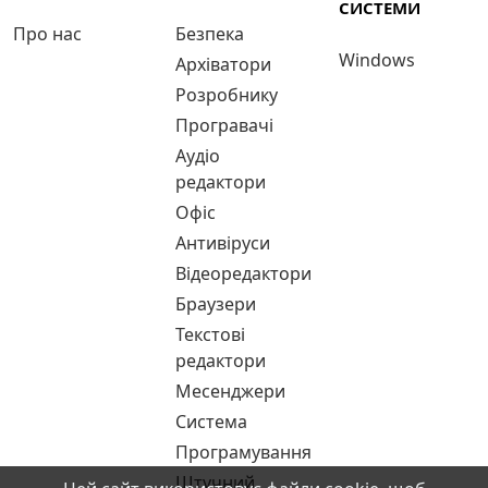
СИСТЕМИ
Про нас
Безпека
Windows
Архіватори
Розробнику
Програвачі
Аудіо
редактори
Офіс
Антивіруси
Відеоредактори
Браузери
Текстові
редактори
Месенджери
Система
Програмування
Штучний