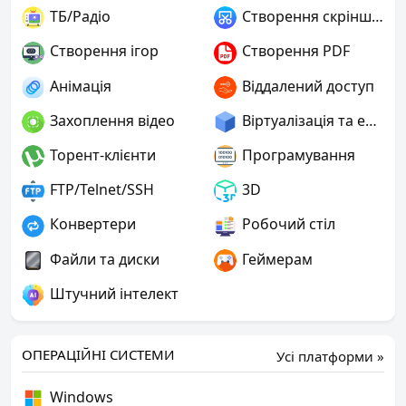
ТБ/Радіо
Створення скріншотів
Створення ігор
Створення PDF
Анімація
Віддалений доступ
Захоплення відео
Віртуалізація та емуляція
Торент-клієнти
Програмування
FTP/Telnet/SSH
3D
Конвертери
Робочий стіл
Файли та диски
Геймерам
Штучний інтелект
ОПЕРАЦІЙНІ СИСТЕМИ
Усі платформи »
Windows