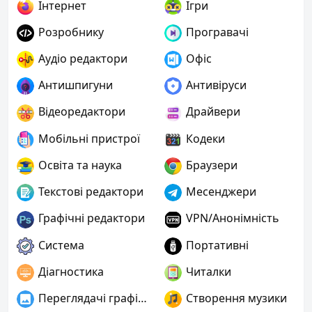
Інтернет
Ігри
Розробнику
Програвачі
Аудіо редактори
Офіс
Антишпигуни
Антивіруси
Відеоредактори
Драйвери
Мобільні пристрої
Кодеки
Освіта та наука
Браузери
Текстові редактори
Месенджери
Графічні редактори
VPN/Анонімність
Система
Портативні
Діагностика
Читалки
Переглядачі графіки
Створення музики