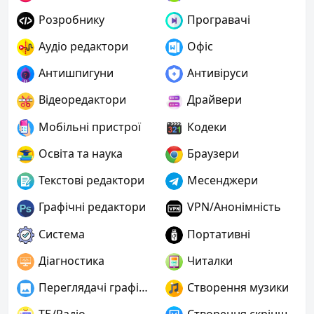
Розробнику
Програвачі
Аудіо редактори
Офіс
Антишпигуни
Антивіруси
Відеоредактори
Драйвери
Мобільні пристрої
Кодеки
Освіта та наука
Браузери
Текстові редактори
Месенджери
Графічні редактори
VPN/Анонімність
Система
Портативні
Діагностика
Читалки
Переглядачі графіки
Створення музики