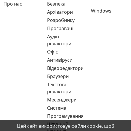
Про нас
Безпека
Windows
Архіватори
Розробнику
Програвачі
Аудіо
редактори
Офіс
Антивіруси
Відеоредактори
Браузери
Текстові
редактори
Месенджери
Система
Програмування
Штучний
Цей сайт використовує файли cookie, щоб