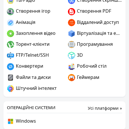
ТБ/Радіо
Створення скріншотів
Створення ігор
Створення PDF
Анімація
Віддалений доступ
Захоплення відео
Віртуалізація та емуляція
Торент-клієнти
Програмування
FTP/Telnet/SSH
3D
Конвертери
Робочий стіл
Файли та диски
Геймерам
Штучний інтелект
ОПЕРАЦІЙНІ СИСТЕМИ
Усі платформи »
Windows