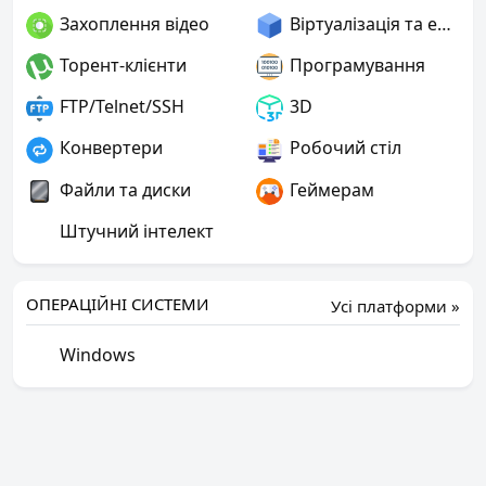
Захоплення відео
Віртуалізація та емуляція
Торент-клієнти
Програмування
FTP/Telnet/SSH
3D
Конвертери
Робочий стіл
Файли та диски
Геймерам
Штучний інтелект
ОПЕРАЦІЙНІ СИСТЕМИ
Усі платформи »
Windows