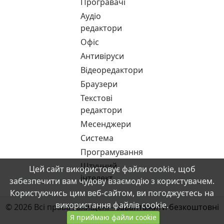
Програвачі
Аудіо
редактори
Офіс
Антивіруси
Відеоредактори
Браузери
Текстові
редактори
Месенджери
Система
Програмування
Штучний
Цей сайт використовує файли cookie, щоб
інтелект
забезпечити вам чудову взаємодію з користувачем.
Користуючись цим веб-сайтом, ви погоджуєтесь на
використання файлів cookie.
© 2026 Всі права захищені -
Завантажити безкоштовні
Я приймаю файли cookie
програми