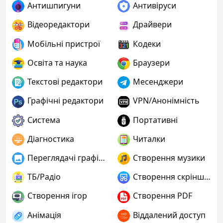
Антишпигуни
Антивіруси
Відеоредактори
Драйвери
Мобільні пристрої
Кодеки
Освіта та наука
Браузери
Текстові редактори
Месенджери
Графічні редактори
VPN/Анонімність
Система
Портативні
Діагностика
Читалки
Переглядачі графіки
Створення музики
ТБ/Радіо
Створення скріншотів
Створення ігор
Створення PDF
Анімація
Віддалений доступ