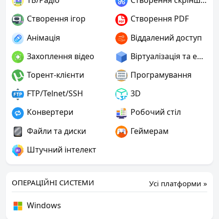
ТБ/Радіо
Створення скріншотів
Створення ігор
Створення PDF
Анімація
Віддалений доступ
Захоплення відео
Віртуалізація та емуляція
Торент-клієнти
Програмування
FTP/Telnet/SSH
3D
Конвертери
Робочий стіл
Файли та диски
Геймерам
Штучний інтелект
ОПЕРАЦІЙНІ СИСТЕМИ
Усі платформи »
Windows