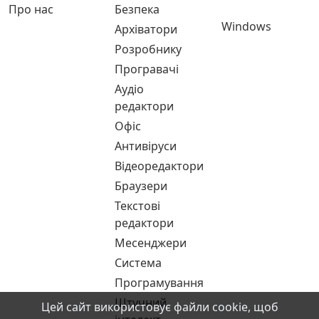
Про нас
Безпека
Windows
Архіватори
Розробнику
Програвачі
Аудіо
редактори
Офіс
Антивіруси
Відеоредактори
Браузери
Текстові
редактори
Месенджери
Система
Програмування
Штучний
Цей сайт використовує файли cookie, щоб