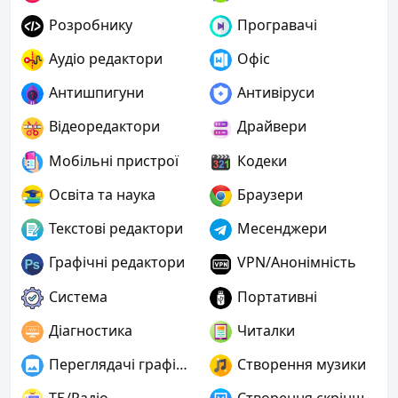
Розробнику
Програвачі
Аудіо редактори
Офіс
Антишпигуни
Антивіруси
Відеоредактори
Драйвери
Мобільні пристрої
Кодеки
Освіта та наука
Браузери
Текстові редактори
Месенджери
Графічні редактори
VPN/Анонімність
Система
Портативні
Діагностика
Читалки
Переглядачі графіки
Створення музики