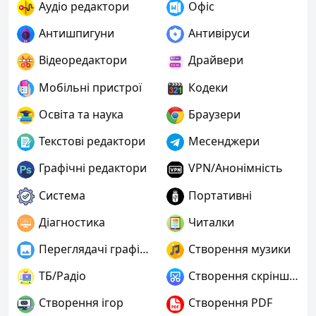
Аудіо редактори
Офіс
Антишпигуни
Антивіруси
Відеоредактори
Драйвери
Мобільні пристрої
Кодеки
Освіта та наука
Браузери
Текстові редактори
Месенджери
Графічні редактори
VPN/Анонімність
Система
Портативні
Діагностика
Читалки
Переглядачі графіки
Створення музики
ТБ/Радіо
Створення скріншотів
Створення ігор
Створення PDF