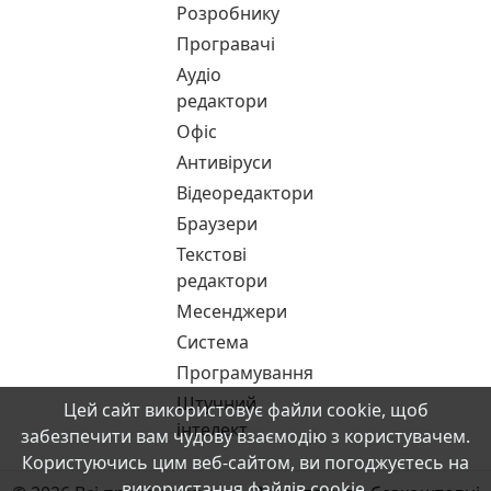
Розробнику
Програвачі
Аудіо
редактори
Офіс
Антивіруси
Відеоредактори
Браузери
Текстові
редактори
Месенджери
Система
Програмування
Штучний
Цей сайт використовує файли cookie, щоб
інтелект
забезпечити вам чудову взаємодію з користувачем.
Користуючись цим веб-сайтом, ви погоджуєтесь на
використання файлів cookie.