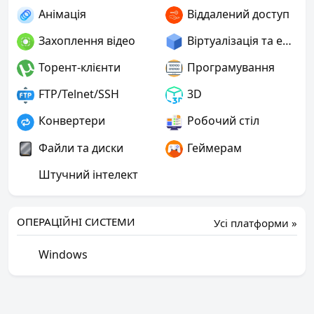
Анімація
Віддалений доступ
Захоплення відео
Віртуалізація та емуляція
Торент-клієнти
Програмування
FTP/Telnet/SSH
3D
Конвертери
Робочий стіл
Файли та диски
Геймерам
Штучний інтелект
ОПЕРАЦІЙНІ СИСТЕМИ
Усі платформи »
Windows