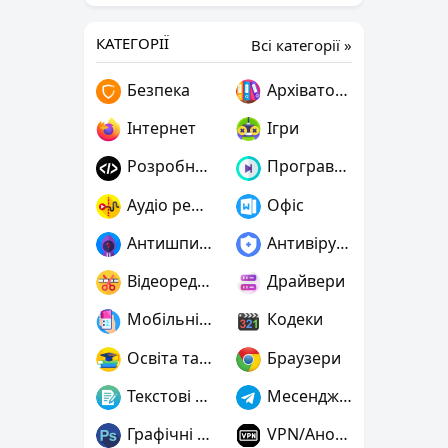
КАТЕГОРІЇ
Всі категорії »
Безпека
Архіватори
Інтернет
Ігри
Розробнику
Програвачі
Аудіо редактори
Офіс
Антишпигуни
Антивіруси
Відеоредактори
Драйвери
Мобільні пристрої
Кодеки
Освіта та наука
Браузери
Текстові редактори
Месенджери
Графічні редактори
VPN/Анонімність