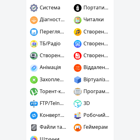
Система
Портативні
Діагностика
Читалки
Переглядачі графіки
Створення музики
ТБ/Радіо
Створення скріншотів
Створення ігор
Створення PDF
Анімація
Віддалений доступ
Захоплення відео
Віртуалізація та емуляція
Торент-клієнти
Програмування
FTP/Telnet/SSH
3D
Конвертери
Робочий стіл
Файли та диски
Геймерам
Штучний інтелект