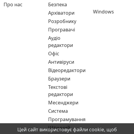
Про нас
Безпека
Windows
Архіватори
Розробнику
Програвачі
Аудіо
редактори
Офіс
Антивіруси
Відеоредактори
Браузери
Текстові
редактори
Месенджери
Система
Програмування
Штучний
Цей сайт використовує файли cookie, щоб