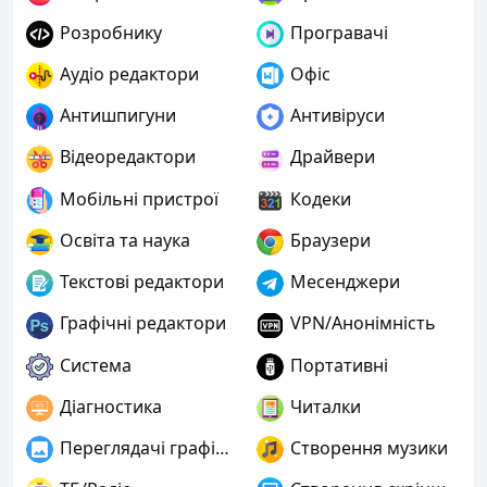
Розробнику
Програвачі
Аудіо редактори
Офіс
Антишпигуни
Антивіруси
Відеоредактори
Драйвери
Мобільні пристрої
Кодеки
Освіта та наука
Браузери
Текстові редактори
Месенджери
Графічні редактори
VPN/Анонімність
Система
Портативні
Діагностика
Читалки
Переглядачі графіки
Створення музики