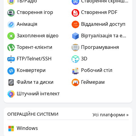
ТБ/Радіо
Створення скріншотів
Створення ігор
Створення PDF
Анімація
Віддалений доступ
Захоплення відео
Віртуалізація та емуляція
Торент-клієнти
Програмування
FTP/Telnet/SSH
3D
Конвертери
Робочий стіл
Файли та диски
Геймерам
Штучний інтелект
ОПЕРАЦІЙНІ СИСТЕМИ
Усі платформи »
Windows